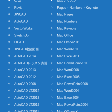
CAD
Macレッスン
Revit
Pages・Numbers・Keynote
JWCAD
Mac Pages
AutoCAD
Mac Numbers
VectorWorks
Mac Keynote
SketchUp
Mac Office
IJCAD
Mac Office2011
JWCAD建築図面
Mac Word2011
AutoCAD 2014
Mac Excel2011
AutoCADレッスン講習
Mac PowerPoint2011
AutoCAD 2013
Mac Word2008
AutoCAD 2012
Mac Excel2008
AutoCAD 2008
Mac PowerPoint2008
AutoCAD LT2014
Mac Word2004
AutoCAD LT2013
Mac Excel2004
AutoCAD LT2012
Mac PowerPoint2004
AutoCAD LT2011
Mac Officev.X