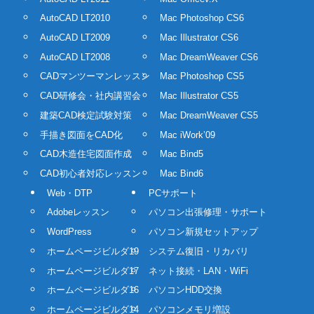
AutoCAD LT2010
Mac Photoshop CS6
AutoCAD LT2009
Mac Illustrator CS6
AutoCAD LT2008
Mac DreamWeaver CS6
CADマンツーマンレッスン
Mac Photoshop CS5
CAD研修会・社内講習会
Mac Illustrator CS5
建築CAD検定試験対策
Mac DreamWeaver CS5
手描き図面をCAD化
Mac iWork’09
CAD木造住宅図面作成
Mac Bind5
CAD初心者対応レッスン
Mac Bind6
Web・DTP
PCサポート
Adobeレッスン
パソコン出張修理・サポート
WordPress
パソコン新規セットアップ
ホームページビルダ19
システム復旧・リカバリ
ホームページビルダ17
ネット接続・LAN・WiFi
ホームページビルダ16
パソコンHDD交換
ホームページビルダ14
パソコンメモリ増設