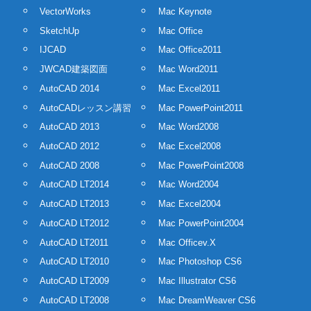
VectorWorks
Mac Keynote
SketchUp
Mac Office
IJCAD
Mac Office2011
JWCAD建築図面
Mac Word2011
AutoCAD 2014
Mac Excel2011
AutoCADレッスン講習
Mac PowerPoint2011
AutoCAD 2013
Mac Word2008
AutoCAD 2012
Mac Excel2008
AutoCAD 2008
Mac PowerPoint2008
AutoCAD LT2014
Mac Word2004
AutoCAD LT2013
Mac Excel2004
AutoCAD LT2012
Mac PowerPoint2004
AutoCAD LT2011
Mac Officev.X
AutoCAD LT2010
Mac Photoshop CS6
AutoCAD LT2009
Mac Illustrator CS6
AutoCAD LT2008
Mac DreamWeaver CS6