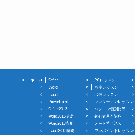
ホーム
Office
PCレッスン
Word
教室レッスン
Excel
出張レッスン
PowerPoint
マンツーマンレッスン
Office2013
パソコン個別指導
Word2013基礎
初心者基本講座
Word2013応用
ノート持ち込み
Excel2013基礎
ワンポイントレッスン