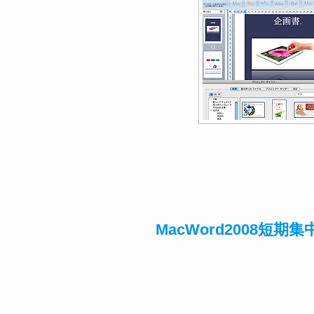
MacWord2008短