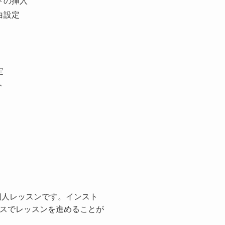
トの挿入
白設定
定
ト
個人レッスンです。インスト
スでレッスンを進めることが