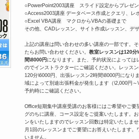
○PowerPoint2003講座 スライド設定からプレ
○Access2003講座 データベース作成とクエリ、
○Excel VBA講座 マクロからVBAの基礎まで
その他、CADレッスン、サイト作成レッスン、デ
上記の講座は問い合わせの多い講座の一部です。そ
たらお問い合わせください。
教室レッスンは120分
間\8000円
になります。また、予約状況によっては
のでインストラクターにご確認ください。レッスン
120分\6000円、出張レッスン2時間\8000円に
域によって別途出張料金が発生します（\2,000円～\
予約時にご確認ください。
Office短期集中講座受講のお客様にはご希望やご
グのちに講座、コース設定をご提案いたします。お
ンをいたしますのでレッスン回数は特定いたしませ
月1回のレッスンまでご要望にお答えいたします。
いません。