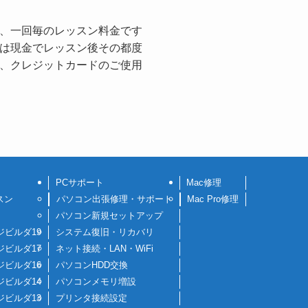
、一回毎のレッスン料金です
は現金でレッスン後その都度
、クレジットカードのご使用
PCサポート
Mac修理
スン
パソコン出張修理・サポート
Mac Pro修理
パソコン新規セットアップ
ジビルダ19
システム復旧・リカバリ
ジビルダ17
ネット接続・LAN・WiFi
ジビルダ16
パソコンHDD交換
ジビルダ14
パソコンメモリ増設
ジビルダ13
プリンタ接続設定