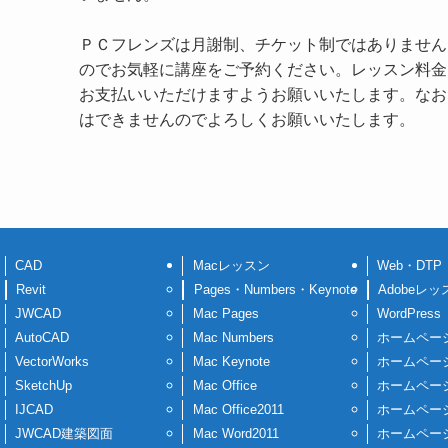
ＰＣフレンズは月謝制、チケット制ではありません
のでお気軽に講座をご予約ください。レッスン料金
お支払いいただけますようお願いいたします。なお
はできませんのでよろしくお願いいたします。
CAD
Macレッスン
Web・DTP
Revit
Pages・Numbers・Keynote
Adobeレッ
JWCAD
Mac Pages
WordPress
AutoCAD
Mac Numbers
ホームペー
VectorWorks
Mac Keynote
ホームペー
SketchUp
Mac Office
ホームペー
IJCAD
Mac Office2011
ホームペー
JWCAD建築図面
Mac Word2011
ホームペー