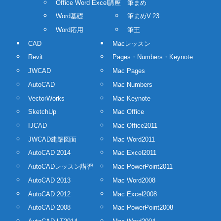
Office Word Excel講座
筆まめ
Word基礎
筆まめV.23
Word応用
筆王
CAD
Macレッスン
Revit
Pages・Numbers・Keynote
JWCAD
Mac Pages
AutoCAD
Mac Numbers
VectorWorks
Mac Keynote
SketchUp
Mac Office
IJCAD
Mac Office2011
JWCAD建築図面
Mac Word2011
AutoCAD 2014
Mac Excel2011
AutoCADレッスン講習
Mac PowerPoint2011
AutoCAD 2013
Mac Word2008
AutoCAD 2012
Mac Excel2008
AutoCAD 2008
Mac PowerPoint2008