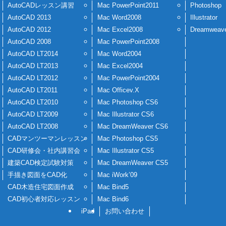
AutoCADレッスン講習
Mac PowerPoint2011
Photoshop
AutoCAD 2013
Mac Word2008
Illustrator
AutoCAD 2012
Mac Excel2008
Dreamweav
AutoCAD 2008
Mac PowerPoint2008
AutoCAD LT2014
Mac Word2004
AutoCAD LT2013
Mac Excel2004
AutoCAD LT2012
Mac PowerPoint2004
AutoCAD LT2011
Mac Officev.X
AutoCAD LT2010
Mac Photoshop CS6
AutoCAD LT2009
Mac Illustrator CS6
AutoCAD LT2008
Mac DreamWeaver CS6
CADマンツーマンレッスン
Mac Photoshop CS5
CAD研修会・社内講習会
Mac Illustrator CS5
建築CAD検定試験対策
Mac DreamWeaver CS5
手描き図面をCAD化
Mac iWork’09
CAD木造住宅図面作成
Mac Bind5
CAD初心者対応レッスン
Mac Bind6
iPad
お問い合わせ