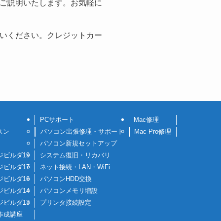
ご説明いたします。お気軽に
いください。クレジットカー
PCサポート
Mac修理
スン
パソコン出張修理・サポート
Mac Pro修理
パソコン新規セットアップ
ジビルダ19
システム復旧・リカバリ
ジビルダ17
ネット接続・LAN・WiFi
ジビルダ16
パソコンHDD交換
ジビルダ14
パソコンメモリ増設
ジビルダ13
プリンタ接続設定
作成講座