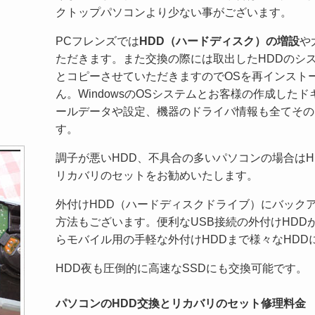
クトップパソコンより少ない事がございます。
PCフレンズでは
HDD（ハードディスク）の増設
や
ただきます。また交換の際には取出したHDDのシ
とコピーさせていただきますのでOSを再インスト
ん。WindowsのOSシステムとお客様の作成した
ールデータや設定、機器のドライバ情報も全てその
す。
調子が悪いHDD、不具合の多いパソコンの場合はH
リカバリのセットをお勧めいたします。
外付けHDD（ハードディスクドライブ）にバック
方法もございます。便利なUSB接続の外付けHDD
らモバイル用の手軽な外付けHDDまで様々なHDD
HDD夜も圧倒的に高速なSSDにも交換可能です。
パソコンのHDD交換とリカバリのセット修理料金