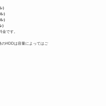
ル）
ール）
ール）
ル）
料金です。
規格のHDDは容量によってはご