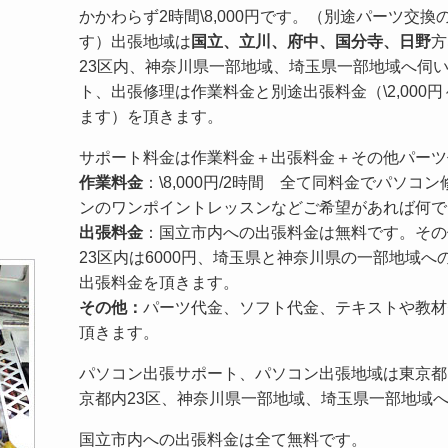
かかわらず2時間\8,000円です。（別途パーツ交
す）出張地域は
国立、立川、府中、国分寺、日野
方
23区内、神奈川県一部地域、埼玉県一部地域へ伺
ト、出張修理は作業料金と別途出張料金（\2,000円～
ます）を頂きます。
サポート料金は作業料金＋出張料金＋その他パーツ
作業料金
：\8,000円/2時間 全て同料金でパソ
ンのワンポイントレッスンなどご希望があれば何で
出張料金
：国立市内への出張料金は無料です。その他
23区内は6000円、埼玉県と神奈川県の一部地域への
出張料金を頂きます。
その他：
パーツ代金、ソフト代金、テキストや教材
頂きます。
パソコン出張サポート、パソコン出張地域は東京都
京都内23区、神奈川県一部地域、埼玉県一部地域
国立市内への出張料金は全て無料です。