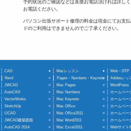
予約状況のご確認などは直接お電話頂ければ詳しく
お電話ください。
パソコン出張サポート修理の料金は現金にてお支払
ドのご利用はできませんのでご了承ください。
CAD
Macレッスン
Web・DTP
Revit
Pages・Numbers・Keynote
Adobeレッ
JWCAD
Mac Pages
WordPress
AutoCAD
Mac Numbers
ホームペー
VectorWorks
Mac Keynote
ホームペー
SketchUp
Mac Office
ホームペー
IJCAD
Mac Office2011
ホームペー
JWCAD建築図面
Mac Word2011
ホームペー
AutoCAD 2014
Mac Excel2011
Webサイト