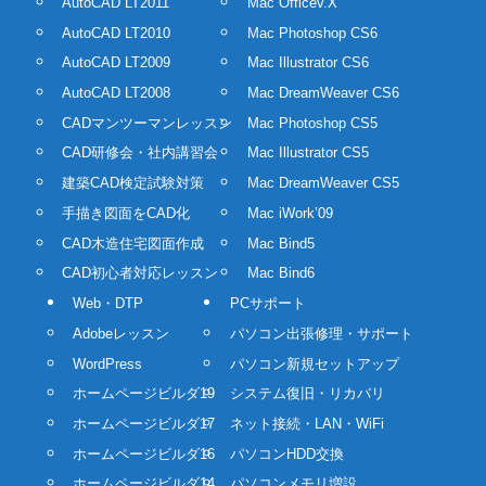
AutoCAD LT2011
Mac Officev.X
AutoCAD LT2010
Mac Photoshop CS6
AutoCAD LT2009
Mac Illustrator CS6
AutoCAD LT2008
Mac DreamWeaver CS6
CADマンツーマンレッスン
Mac Photoshop CS5
CAD研修会・社内講習会
Mac Illustrator CS5
建築CAD検定試験対策
Mac DreamWeaver CS5
手描き図面をCAD化
Mac iWork’09
CAD木造住宅図面作成
Mac Bind5
CAD初心者対応レッスン
Mac Bind6
Web・DTP
PCサポート
Adobeレッスン
パソコン出張修理・サポート
WordPress
パソコン新規セットアップ
ホームページビルダ19
システム復旧・リカバリ
ホームページビルダ17
ネット接続・LAN・WiFi
ホームページビルダ16
パソコンHDD交換
ホームページビルダ14
パソコンメモリ増設