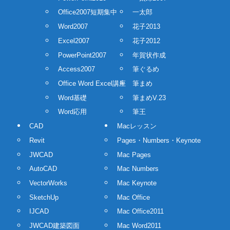
Office2007短期集中
一太郎
Word2007
花子2013
Excel2007
花子2012
PowerPoint2007
年賀状作成
Access2007
筆ぐるめ
Office Word Excel講座
筆まめ
Word基礎
筆まめV.23
Word応用
筆王
CAD
Macレッスン
Revit
Pages・Numbers・Keynote
JWCAD
Mac Pages
AutoCAD
Mac Numbers
VectorWorks
Mac Keynote
SketchUp
Mac Office
IJCAD
Mac Office2011
JWCAD建築図面
Mac Word2011