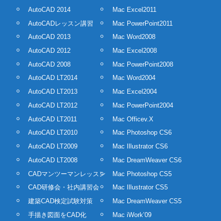
AutoCAD 2014
Mac Excel2011
AutoCADレッスン講習
Mac PowerPoint2011
AutoCAD 2013
Mac Word2008
AutoCAD 2012
Mac Excel2008
AutoCAD 2008
Mac PowerPoint2008
AutoCAD LT2014
Mac Word2004
AutoCAD LT2013
Mac Excel2004
AutoCAD LT2012
Mac PowerPoint2004
AutoCAD LT2011
Mac Officev.X
AutoCAD LT2010
Mac Photoshop CS6
AutoCAD LT2009
Mac Illustrator CS6
AutoCAD LT2008
Mac DreamWeaver CS6
CADマンツーマンレッスン
Mac Photoshop CS5
CAD研修会・社内講習会
Mac Illustrator CS5
建築CAD検定試験対策
Mac DreamWeaver CS5
手描き図面をCAD化
Mac iWork’09