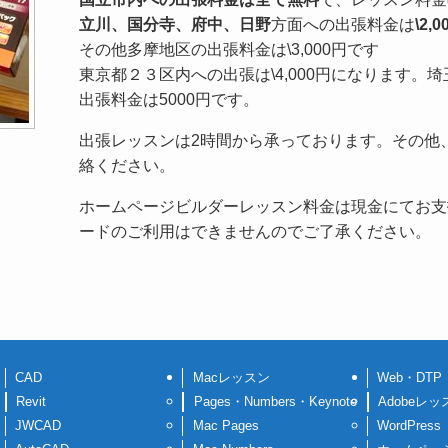
立川、国分寺、府中、日野
方面への出張料金は
\2,
その他多摩地区の出張料金は\3,000円です
東京都２３区内への出張は\4,000円になります。
出張料金は5000円です。
出張レッスンは2時間から承っております。その他
絡ください。
ホームページビルダーレッスン料金は現金にてお支
ードのご利用はできませんのでご了承ください。
CAD
Macレッスン
Web・DTP
Revit
Pages・Numbers・Keynote
Adobeレッ
JWCAD
Mac Pages
WordPress