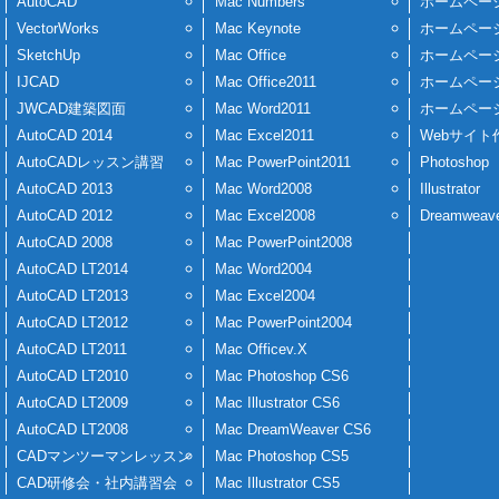
AutoCAD
Mac Numbers
ホームペー
VectorWorks
Mac Keynote
ホームペー
SketchUp
Mac Office
ホームペー
IJCAD
Mac Office2011
ホームペー
JWCAD建築図面
Mac Word2011
ホームペー
AutoCAD 2014
Mac Excel2011
Webサイト
AutoCADレッスン講習
Mac PowerPoint2011
Photoshop
AutoCAD 2013
Mac Word2008
Illustrator
AutoCAD 2012
Mac Excel2008
Dreamweav
AutoCAD 2008
Mac PowerPoint2008
AutoCAD LT2014
Mac Word2004
AutoCAD LT2013
Mac Excel2004
AutoCAD LT2012
Mac PowerPoint2004
AutoCAD LT2011
Mac Officev.X
AutoCAD LT2010
Mac Photoshop CS6
AutoCAD LT2009
Mac Illustrator CS6
AutoCAD LT2008
Mac DreamWeaver CS6
CADマンツーマンレッスン
Mac Photoshop CS5
CAD研修会・社内講習会
Mac Illustrator CS5