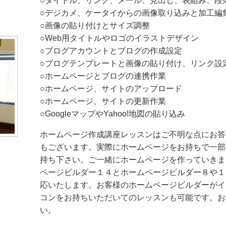
○タイトル、リンク、メール、見出し、表組み、段
○デジカメ、ケータイからの画像取り込みと加工編
○画像の貼り付けとサイズ調整
○Web用タイトルやロゴのイラストデザイン
○ブログアカウントとブログの作成設定
○ブログテンプレートと画像の貼り付け、リンク設
○ホームページとブログの連携作業
○ホームページ、サイトのアップロード
○ホームページ、サイトの更新作業
○GoogleマップやYahoo!地図の貼り込み
ホームページ作成講座レッスンはご不明な点にお答
もございます。実際にホームページをお持ちで一部
持ち下さい。ご一緒にホームページを作っていきま
ページビルダー１４とホームページビルダー８や１
応いたします。お客様のホームページビルダーがイ
コンをお持ちいただいてのレッスンも可能です。お
い。