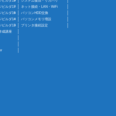
ジビルダ19
システム復旧・リカバリ
ジビルダ17
ネット接続・LAN・WiFi
ジビルダ16
パソコンHDD交換
ジビルダ14
パソコンメモリ増設
ジビルダ13
プリンタ接続設定
作成講座
er