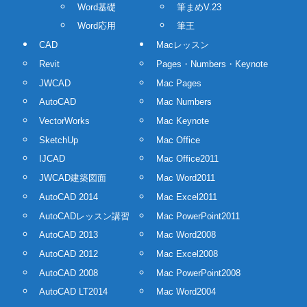
Word基礎
筆まめV.23
Word応用
筆王
CAD
Macレッスン
Revit
Pages・Numbers・Keynote
JWCAD
Mac Pages
AutoCAD
Mac Numbers
VectorWorks
Mac Keynote
SketchUp
Mac Office
IJCAD
Mac Office2011
JWCAD建築図面
Mac Word2011
AutoCAD 2014
Mac Excel2011
AutoCADレッスン講習
Mac PowerPoint2011
AutoCAD 2013
Mac Word2008
AutoCAD 2012
Mac Excel2008
AutoCAD 2008
Mac PowerPoint2008
AutoCAD LT2014
Mac Word2004