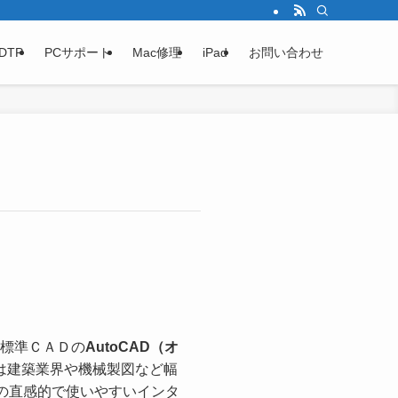
DTP
PCサポート
Mac修理
iPad
お問い合わせ
界標準ＣＡＤの
AutoCAD（オ
LTは建築業界や機械製図など幅
拠の直感的で使いやすいインタ