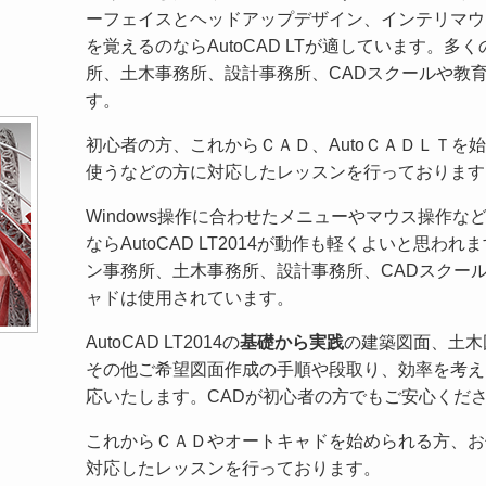
ーフェイスとヘッドアップデザイン、インテリマウ
を覚えるのならAutoCAD LTが適しています。
所、土木事務所、設計事務所、CADスクールや教
す。
初心者の方、これからＣＡＤ、AutoＣＡＤＬＴを
使うなどの方に対応したレッスンを行っております
Windows操作に合わせたメニューやマウス操作
ならAutoCAD LT2014が動作も軽くよいと思
ン事務所、土木事務所、設計事務所、CADスクー
ャドは使用されています。
AutoCAD LT2014の
基礎から実践
の建築図面、土木
その他ご希望図面作成の手順や段取り、効率を考え
応いたします。CADが初心者の方でもご安心くだ
これからＣＡＤやオートキャドを始められる方、お
対応したレッスンを行っております。