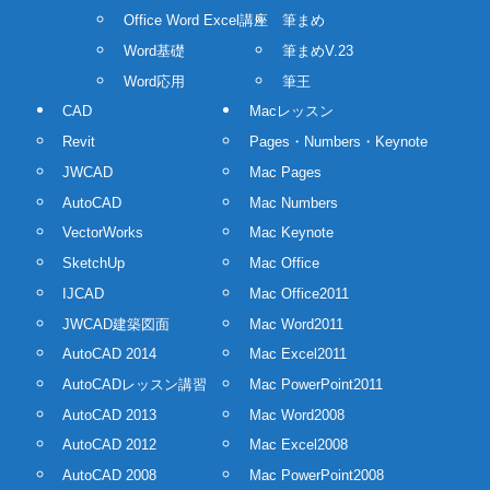
Office Word Excel講座
筆まめ
Word基礎
筆まめV.23
Word応用
筆王
CAD
Macレッスン
Revit
Pages・Numbers・Keynote
JWCAD
Mac Pages
AutoCAD
Mac Numbers
VectorWorks
Mac Keynote
SketchUp
Mac Office
IJCAD
Mac Office2011
JWCAD建築図面
Mac Word2011
AutoCAD 2014
Mac Excel2011
AutoCADレッスン講習
Mac PowerPoint2011
AutoCAD 2013
Mac Word2008
AutoCAD 2012
Mac Excel2008
AutoCAD 2008
Mac PowerPoint2008